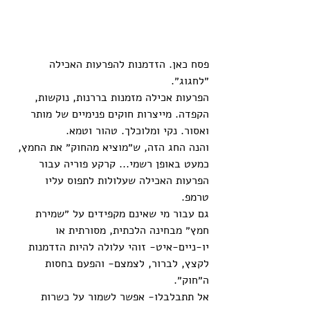
פסח כאן. הזדמנות להפרעות האכילה 
״לחגוג״. 
הפרעות אכילה מזמנות בררנות, נוקשות, 
הקפדה. מייצרות חוקים פנימיים של מותר 
ואסור. נקי ומלוכלך. טהור וטמא. 
והנה החג הזה, ש״מוציא מהחוק״ את החמץ, 
כמעט באופן רשמי... קרקע פוריה עבור 
הפרעות האכילה שעלולות לתפוס עליו 
טרמפ.  
גם עבור מי שאינם מקפידים על ״שמירת 
חמץ״ מבחינה הלכתית, מסורתית או 
יו-ניים-איט- זוהי עלולה להיות הזדמנות 
לקצץ, לברור, לצמצם- והפעם בחסות 
ה״חוק״. 
אל תתבלבלו- אפשר לשמור על כשרות 