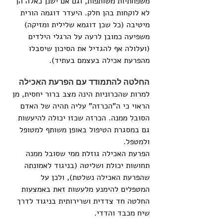
משפחתיות משותפות, וגם אם ישנן כאלה הן 
לא לוקחות בהן חלק. היעדר דוגמה הורית 
מיטיבה (כל שכן דוגמא שלילית ומזיקה) 
משפיעה כמובן לרעה על הרגלי הילדים 
(ועלולה אף להגדיל את הסיכון שיסבלו 
מהפרעת אכילה בעצמם בעתיד).
החלטה להתמודד עם הפרעת האכילה
למרות שהכרוניות הינה מצב ברור יחסית, מן 
הראוי כי ה"הכרזה" עליה תהיה של האדם 
הסובל ממנה. הכרזה שכזו יכולה להיעשות 
גם במסגרת הטיפול באופן משותף למטופל 
ולמטפל.
הפרעת האכילה גוזלת ממי שסובל ממנה 
תחושות יכולת ושליטה (בניגוד לאמונתה 
שהפרעת האכילה נשלטת), ולכן על 
המטפלים להימנע מלעשות זאת באמצעות 
החלטה חד צדדית ושרירותית בניגוד לדרך 
שיח מכבד והדדי.