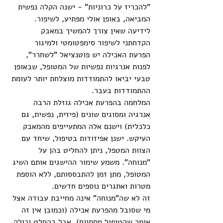
"להכריז על כרוניות" - ישנה הקלה נפשית 
המביאה, באופן אולי מפתיע, לשיפור. 
לידיעה שאין צורך להמשיך במאבק 
הקדחתני לשיפור סימפטומטי ולמיגור 
הפרעת האכילה יש פוטנציאל "לשחרר", 
לפנות אנרגיות נפשיות של המטופל, שבאופן 
טבעי יביאו להתמודדות מוצלחת יותר לעומת 
ההתמודדות בעבר.
המלחמה בהפרעת אכילה גוזלת הרבה 
אנרגיה ומסוגים שונים (פיזית, נפשית, גם 
כלכלית) וישנם אלה המתעייפים מהמאבק 
העיקש. ישנן אפיזודות בטיפול, שיחד עם 
הצוות המטפל, ניתן להחליט בהן על 
"מנוחה". משמע שימור ההישגים אותם השיג 
המטופל, מתן זמן להתבססותם, ללא הוספת 
מטרות ואתגרים נוספים חדשים.
זה לא שה"מנוחה" אינה מחייבת עבודה אצל 
מי שסובל מהפרעת אכילה (וכמובן אין זה 
אומר שהטיפול מסתיים), אבל בהחלט יכולה 