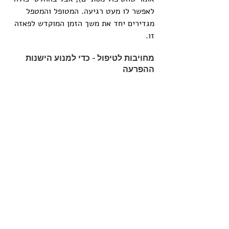
לאפשר לו מעט רגיעה. המטופל והמטפל 
מגדירים יחד את משך הזמן המוקדש לפאזה 
זו.
מחויבות לטיפול - כדי למנוע הישנות 
ההפרעה
ישנן נשים שאחרי שנות מחלה כרונית רבות 
מחליטות שדי להן ומגיעות, לפעמים לטיפול 
ראשון, לפעמים חוזרות לטיפול אחרי שנים 
בלעדיו. למוטיבציה הפנימית ולשיתוף 
הפעולה עם הטיפול יש (תמיד) השפעה 
גדולה על סיכויי ההחלמה מהפרעת האכילה.
גם המחקר תומך בתמונה העולה מניסיוני 
הקליני וטוען כי גם מטופלות שלא הצליחו 
להשיג החלמה אחרי עשור של מחלה, יכולות 
להשיגה אפילו אחרי עשור נוסף. מתוך כך 
חשוב להבין כי הפרעת אכילה כרונית אינה 
מחייבת "להרים ידיים" או לקבל את הפרעת 