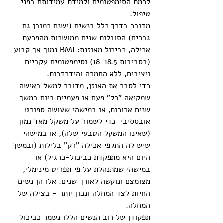
לרמת הסימפטומים ולמידת עמידותם בפני 
טיפול.
מדובר בדרך כלל בנשים (ישנם כמובן גם 
גברים) הסובלות שנים ממושכות מהפרעת 
אכילה, כביכול מאוזנת: BMI נמוך אך קבוע 
(בסביבות 18-18.5) וסימפטומים עקביים 
ויציבים, ללא החמרה והידרדרות.
כדי לסבר את האוזן, מדובר למשל באישה 
שמקיאה "רק" פעם או פעמיים ביום במשך 
שנים ארוכות, או במישהי שעושה ספורט 
אובססיבי  כדי לשמור על משקל מאד נמוך 
(שאינו המשקל הטבעי שלה), או במישהי 
שיש לה התקפי אכילה "רק" בלילות (ובמשך 
היום היא מתפקדת כביכול-כרגיל) או 
במישהי שמתנהלת על פי תפריט מינימלי, 
מצומצם ונוקשה לאורך שנים. אלו הן נשים 
החיות לצד המחלה ונכון יותר - בצילה של 
המחלה.
תפקודן של רוב הנשים הללו נשמר כביכול 