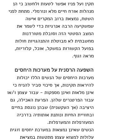
תקין ועל פניו אפשר לטעות ולחשוב כי הן 
מנהלות אורח חיים מלא ונורמלי. מתחת לפני 
השטח, נמצאת ברוב המקרים אישה 
שמשקיעה הרבה אנרגיות כדי לשמר את 
המצב הסטטי הזה וסובלת מטורדנות 
מחשבתית לא מבוטלת והתנהגויות חולות 
בפועל הקשורות במשקל, אוכל, קלוריות, 
מראה וגוף.
השפעה הרסנית על מערכות היחסים
מערכות היחסים של הנשים הללו יכולות 
להיראות תקינות, אך סיכוי סביר להניח כי 
אינן מלאות ואינן מספקות - עבור עצמן ו/או 
עבור הפרטנרים שלהן. הפרעת האכילה, גם 
היציבה (אך העקשנית) שבהן נוגסת בחיים 
ובחוויית החיות ונותנת אותותיה בדרכיה 
המעורפלות והמערפלות.
הנשים שאינן נמצאות במערכת יחסים זוגית 
עלולות למצוא עצמן מתקשות במציאת 