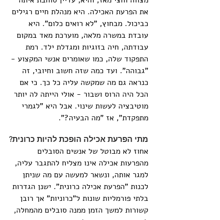
מצווה וחצי מאז, והיא, עדיין סוחבת איתה 
את הפרעת האכילה. היא מנהלת חיים רגילים 
כביכול. מבחוץ, "לא רואים כלום". היא 
עובדת במשרה מלאה, מוערכת מאד במקום 
עבודתה, חיה בזוגיות ומגדלת ילד. רמת 
התפקוד שלה, כמו שאומרים אנשי המקצוע -
"גבוהה". ועד כמה שזה חשוב וחיובי, זה 
כנראה גם מה שמקשה עליה כל כך. כי אם 
הכל היה הרוס ושבור - אולי הייתה לה יותר 
מוטיבציה לעשות שינוי. אבל היא "לגמרי 
מתפקדת", אז "מה הבעיה?".
מתי הפרעת אכילה הופכת להיות כרונית?
אחוז לא מבוטל של אנשים הסובלים 
מהפרעות אכילה אינו מצליח להתגבר עליה, 
למגר אותה, ונשאר למעשה עם מה שניתן 
לכנות "הפרעת אכילה כרונית". ישנן הגדרות 
בלתי פורמליות שונות ל"כרוניות" אך רובן 
קשורות למשך הזמן ממנה סובלים מהמחלה, 