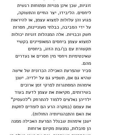
זוגיות, שכן אינן פנויות ופתוחות רגשית 
ליחסים. הליבידו, יצר החיים והתשוקה, 
פגוע והן עלולות למצוא עצמן, או להיראות 
על ידי הסביבה, כבלתי מעוניינות, חסרות 
חשק וכבויות. אלה המנהלות זוגיות יכולות 
למצוא עצמן ביחסים המאופיינים בקשיי 
תקשורת עם בן/בת הזוג, ביחסים 
שאינטימיות ויחסי מין חסרים או נעדרים 
מהם.
סביר שהפרעת האכילה הכרונית של אישה 
שהיא גם אם, תשפיע גם על ילדיה. ישנן 
אימהות המסתגרות לפרקי זמן ארוכים 
בשירותים, מקיאות את עצמן לדעת בעוד 
ילדיהן נאלצים ללמוד להתרחק ו"להעסיק" 
את עצמם (במקרה הרע הם לומדים לחקות 
את האם והתנהגויותיה החולות).
ישנן אימהות שבגלל הפרעת האכילה ממנה 
הן סובלות, נמנעות מקיום ארוחות 