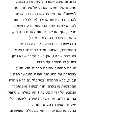
כרוניות אינה אמורה להיות מצב הנובע 
ממקום של ייאוש הקובע ש"אין יותר מה 
לעשות". אני מאמינה גדולה בכך שניתן 
להחלים מהפרעת אכילה (או לכל הפחות 
להביא למצב שבו ההתעסקות עם משקל, 
מראה, גוף ואכילה נכנסת לטווח הנורמה, 
שהאדם שולט בה ולא היא בו).
גם כשמוגדרת הפרעת אכילה כרונית 
(והמטופל, כאמור, חייב להסכים בעיניי 
להגדרה שכזו), אין פשר הדבר שלא ניתן 
לסייע לו ולהקל על סבלו.
מטרת הטיפול בחולה הכרוני היא סיוע 
בשמירה על הסטטוס הפיזי והנפשי הפגוע 
קבוע, ללא החמרה ובמקביל גם ללא מטרת 
התקדמות מוצהרת, תוך תפקוד אופטימלי 
הנקבע על ידי המטופל (יהיו כאלה שיסתפקו 
בחיים דלים, ויהיו כאלה שירצו לשמור על 
עיסוק ותפקוד רחבים יותר).
בחלק מהמקרים, דווקא כשעולה האפשרות 