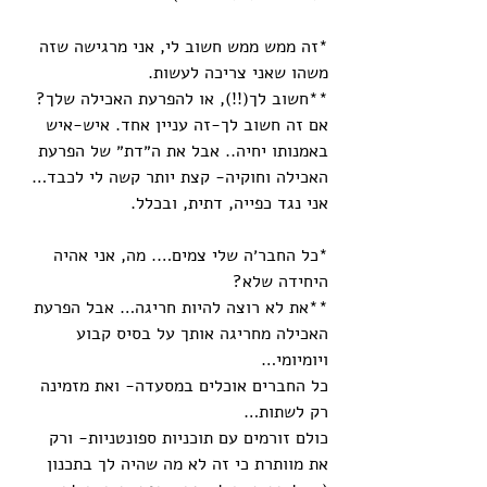
*זה ממש ממש חשוב לי, אני מרגישה שזה 
משהו שאני צריכה לעשות. 
**חשוב לך(!!), או להפרעת האכילה שלך? 
אם זה חשוב לך-זה עניין אחד. איש-איש 
באמנותו יחיה.. אבל את ה״דת״ של הפרעת 
האכילה וחוקיה- קצת יותר קשה לי לכבד… 
אני נגד כפייה, דתית, ובכלל. 
*כל החבר׳ה שלי צמים…. מה, אני אהיה 
היחידה שלא?
**את לא רוצה להיות חריגה… אבל הפרעת 
האכילה מחריגה אותך על בסיס קבוע 
ויומיומי…
כל החברים אוכלים במסעדה- ואת מזמינה 
רק לשתות…
כולם זורמים עם תוכניות ספונטניות- ורק 
את מוותרת כי זה לא מה שהיה לך בתכנון 