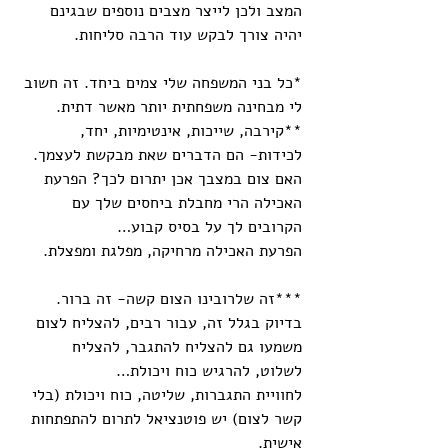
המצב ולכן לייצר מצבים נוספים שבגינם 
יהיה צורך לבקש עוד הרבה סליחות. 
*כל בני המשפחה שלי צמים ביחד. זה חשוב 
לי מבחינה משפחתית יותר מאשר דתית. 
**קירבה, שייכות, אינטימיות, יחד, 
לכידות- הם הדברים שאת מבקשת לעצמך. 
האם צום במצבך אכן יתרום לכך? הפרעת 
האכילה הרי מחבלת ביחסים שלך עם 
הקרובים לך על בסיס קבוע… 
הפרעת האכילה מרחיקה, מפלגת ומפצלת.
***זה שלרובינו הצום קשה- זה ברור.
בדיוק בגלל זה, עבור רבים, להצליח לצום 
משמעו גם להצליח להתגבר, להצליח 
לשלוט, להרגיש כוח ויכולת…
לחוויית התגברות, שליטה, כוח ויכולת (בלי 
קשר לצום) יש פוטנציאל לתרום להתפתחות 
אישית. 