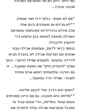
(או ליתר דיוק לא מה שהפרעת האכילה 
תכננה עבורך…
*אם לא אצום- כולם ירזו ואני אשמין.
**לא מרזים או משמינים ביום אחד.
אלה מילים גרנדיוזיות ומוגזמות שהפרעת 
האכילה מושכת לעשות בהן שימוש כדי 
להקצין ולהבהיל.
בנוסף כדאי לדעת, שצמצום אכילה עבור 
אנשים עם הפרעות אכילה לא בהכרח מביא 
לירידה במשקל. לפעמים אפילו להיפך- הגוף 
נאלץ ״להחזיק חזק״ את המעט שמקבל... זו 
גם הסיבה שלפעמים דווקא אדם שחוזר 
לאכול- אפילו יורד במשקל…
*הצום הוא הדרך שלי לבקש סליחה. 
**סליחה היא חשובה. גם אם היינו מסכימים 
שצום קשור בסליחה, הרי שצום עבור מי 
שסובל מהפרעות אכילה עלול להחריף את 