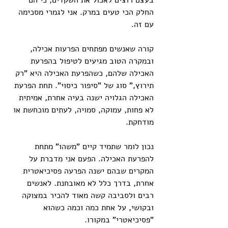
בעצם רוצים לאכול את השקדים, כי הם 
החלק הכי טעים במרק. אני לגמרי מסכימה 
עם זה. 
קורה שאנשים מפתחים הפרעות אכילה, 
ובמקרה הטוב מגיעים לטיפול בהפרעת 
האכילה שלהם, כשהפרעת האכילה היא "רק 
תירוץ," סוג של "סיפור כיסוי". תחת הפרעת 
האכילה הגלויה ישנה בעיה אחרת, אמיתית 
לא פחות, עמוקה, סמויה, לעתים מוכחשת או 
מודחקת.
נכון לומר שתמיד קיים "משהו" מתחת 
להפרעת האכילה. הפעם אני מדברת על 
המקרים שבהם ישנה הפרעה פסיכיאטרית 
אחרת, בדרך כלל לא מאובחנת. לאנשים 
רבים ולסביבה קשה מאוד להכיר במצוקה 
ובקושי, על אחת כמה וכמה כשהוא 
"פסיכיאטרי" במקורו.