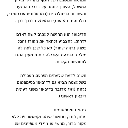
המראה המשתנה של הגוף בתהליך תיקון 
המשקל, הצורך לוותר על דרכי ההרגעה 
והשחרור הפתולוגיים (כמו ספורט אובססיבי, 
בולמוסים והקאות) והמאמץ הכרוך בכך.
הדיכאון הוא תחושה לעתים קשה לאדם 
לזהות, להצביע ולתאר את מקורו (הכל 
פשוט נראה שחור) לא כל שכן לתת לה 
מילים. הפרעת האכילה נותנת מעין הסבר 
לתחושות הקשות.
חשוב לדעת שלעתים הפרעת האכילה 
כשלעצמה תביא גם לדיכאון כסימפטום 
נלווה (ואז מדובר בדיכאון משני לעומת 
דיכאון ראשוני).
זיהוי הסימפטומים
מתח, פחד, תחושת אימה וקטסטרופה ללא 
מקור ברור, ממשי או מיידי מאפיינים את 