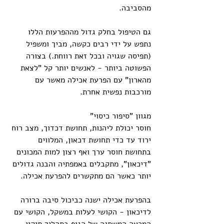
מהסביבה.
גם הטיפול בחלק גדול מההפרעות הללו 
נתפש על ידי רבים כקשה, מביך ומשפיל 
(תפיסה שגויה ובכל זאת רווחת.) בצורה 
הפשוטה ביותר - לאנשים יותר קל "לצאת 
מהארון" עם הפרעת אכילה מאשר עם 
מורכבות נפשית אחרת.
מגוון "סיפור כיסוי"
חוסר יכולת ליהנות, תחושת דכדוך, מצב רוח 
ירוד עד כדי תחושת דכאון, המלווים 
בתחושת חוסר ערך ואף רצון למות המכונים 
"דיכאון", מתקבלים באמפתיה והבנה גדולים 
יותר כאשר הם מתקשרים להפרעת אכילה.
בהפרעת אכילה ישנה כביכול סיבה ברורה 
לדיכאון - הקושי לעלות במשקל, הקושי עם 