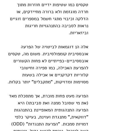
טקסים כמו שטיפות ידיים חוזרות מתוך 
חרדה מוגזמת ולא ברורה מחיידקים, או 
הדלקה וכיבוי מתגי חשמל במספרים זוגיים 
נראות לסביבה כהתנהגויות חריגות 
וביזאריות.
אלה הן דוגמאות לביטויה של הפרעה 
אובססיבית קומפולסיבית. משום מה, טקסים 
אובססיביים-כפייתיים לא פחות הקשורים 
להפרעת האכילה, כמו ספירה וחישובי 
קלוריות דקדקניים או אכילה בשעות 
מסוימות ומדויקות, "מתקבלים" יותר בקלות.
הפרעה מעט פחות מוכרת, אך מתסכלת מאד 
(את מי שסובל ממנה ואת סביבתו) היא 
הפרעה התנהגותית המאופיינת בהתנהגות 
"דווקאית," מתנגדת ועוינת, בעיקר כלפי 
דמויות סמכות. "הפרעת התנגדות" (ODD) 