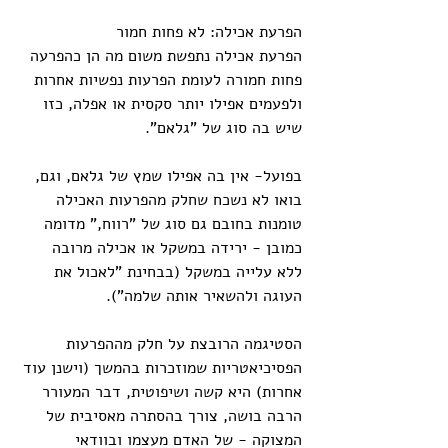
הפרעת אכילה: לא פחות חמור
הפרעת אכילה נתפשת משום מה הן כהפרעה 
פחות חמורה לעומת הפרעות נפשיות אחרות 
ולפעמים אפילו יותר סקסית או אפלה, כזו 
שיש בה סוג של "גלאם".
בפועל- אין בה אפילו שמץ של גלאם, וגם, 
בואו לא נשכח שחלק מהפרעות האכילה 
טומנות בחובם גם סוג של "רווח," מדומה 
כמובן - ירידה במשקל או אכילה מרובה 
ללא עלייה במשקל (בבחינת "לאכול את 
העוגה ולהשאיר אותה שלמה").
הסטיגמה הרובצת על חלק מההפרעות 
הפסיכיאטריות שמוזכרות בהמשך (וישנן עוד 
אחרות) היא קשה ושיפוטית, דבר המעורר 
הרבה בושה, צורך בהסתרה מאסיבית של 
המצוקה - של האדם מעצמו ובוודאי 