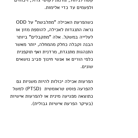
קשה לניהול, גורמת לקושי גדול, ויכוחים 
ולפעמים עד כדי אלימות.
כשהפרעת האכילה "מתלבשת" על ODD 
נראה התנגדות לאכילה, להוספת מזון או 
לעלייה במשקל. אלה "מתקבלים" ביותר 
הבנה וקבלה כחלק מהמחלה, יותר מאשר 
התנהגות מתנגדת, מרדנית ואף תוקפנית 
כלפי הורים או אנשי חינוך סביב נושאים 
שונים.
הפרעות אכילה יכולות להיות משניות גם 
להפרעה פוסט טראומטית  (PTSD) למשל 
כתוצאה מפגיעה מינית או להפרעות אישיות 
(בעיקר הפרעת אישיות גבולית). 
הטיפול היעיל
הטיפול האופטימלי בהפרעות אכילה הוא 
טיפול כוללני. כזה המציע מעבר לטיפול 